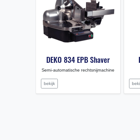
 & 800 SL
DEKO 834 EPB Shaver
hine
Semi-automatische rechtsnijmachine
bekijk
beki