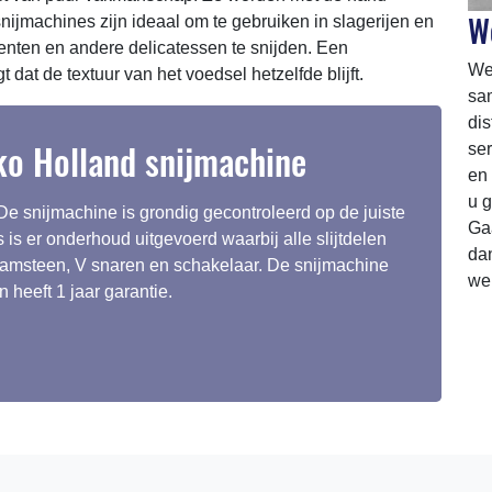
We
nijmachines zijn ideaal om te gebruiken in slagerijen en
enten en andere delicatessen te snijden. Een
We 
dat de textuur van het voedsel hetzelfde blijft.
sa
dis
ko Holland snijmachine
ser
en 
u g
e snijmachine is grondig gecontroleerd op de juiste
Ga
is er onderhoud uitgevoerd waarbij alle slijtdelen
da
raamsteen, V snaren en schakelaar. De snijmachine
we
heeft 1 jaar garantie.