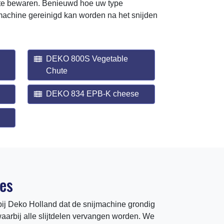
id te bewaren. Benieuwd hoe uw type
jmachine gereinigd kan worden na het snijden
DEKO 800S Vegetable
Chute
DEKO 834 EPB-K cheese
es
bij Deko Holland dat de snijmachine grondig
waarbij alle slijtdelen vervangen worden. We