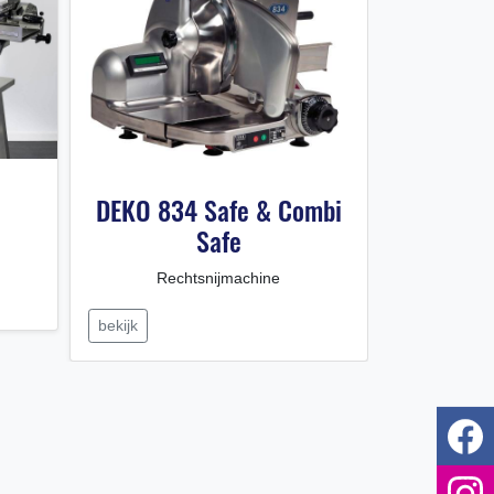
DEKO 834 Safe & Combi
DEKO 83
Safe
Automatis
Rechtsnijmachine
bekijk
bekijk