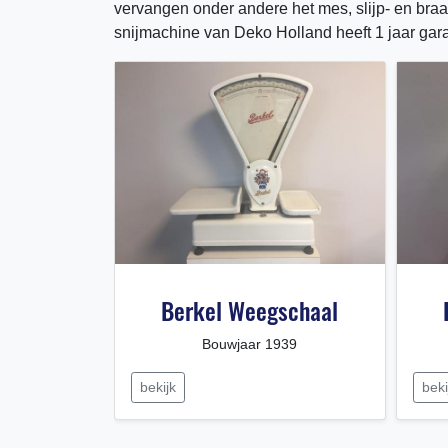
vervangen onder andere het mes, slijp- en braa
snijmachine van Deko Holland heeft 1 jaar gara
36
Berkel Weegschaal
lbaar
Bouwjaar 1939
bekijk
beki