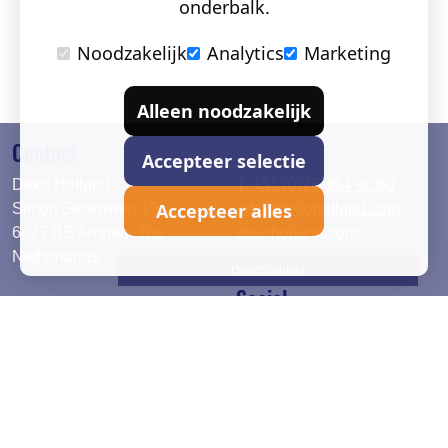
onderbalk.
Noodzakelijk
Analytics
Marketing
Alleen noodzakelijk
Contact
Accepteer selectie
Deko Holland
T. +31 (0)26 384 90 80
Accepteer alles
Simon Stevinweg 19
info@dekoholland.com
6827 BS Arnhem The
dekoholland.com
Netherlands
Direct contact
Social
Deutsch
LinkedIn
English
Facebook
Instagram
2026 © DEKO Holland |
Privacy verklaring
|
Cookie instel.
|
Alg. voorwaarden
|
Garantietermijn
|
Verzend en