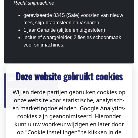
Recht snijmachine
gereviseerde 834S (Safe) voorzien van nieuw
mes, slijp-braamsteen en V snaren.
1 jaar Garantie (slijtdelen uitgesloten)
inclusief waargeleider, 2 flesjes schoonmaak
voor snijmachines.
Deze website gebruikt cookies
Stel een vraag
Prijslijst
Wij en derde partijen gebruiken cookies op
onze website voor statistische, analytisch-
Bestel onderdelen
en marketingdoeleinden. Google Analytics-
cookies zijn geanonimiseerd. Hieronder
kunt u uw voorkeur wijzigen en later door
op "Cookie instellingen" te klikken in de