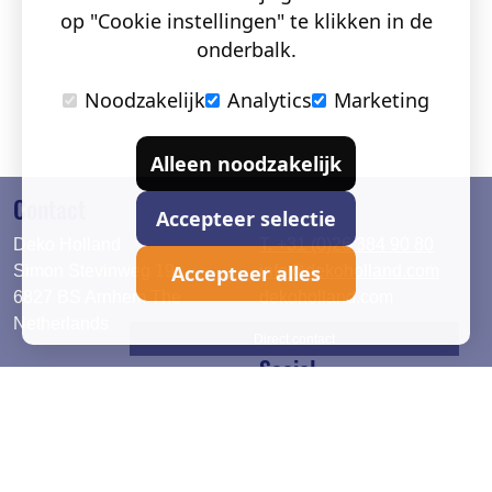
op "Cookie instellingen" te klikken in de
onderbalk.
Noodzakelijk
Analytics
Marketing
Alleen noodzakelijk
Contact
Accepteer selectie
Deko Holland
T. +31 (0)26 384 90 80
Accepteer alles
Simon Stevinweg 19
info@dekoholland.com
6827 BS Arnhem The
dekoholland.com
Netherlands
Direct contact
Social
Deutsch
LinkedIn
English
Facebook
Instagram