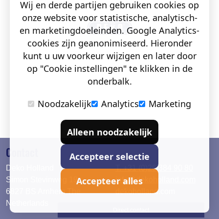
Wij en derde partijen gebruiken cookies op
onze website voor statistische, analytisch-
en marketingdoeleinden. Google Analytics-
cookies zijn geanonimiseerd. Hieronder
kunt u uw voorkeur wijzigen en later door
op "Cookie instellingen" te klikken in de
onderbalk.
Noodzakelijk
Analytics
Marketing
Alleen noodzakelijk
Contact
Accepteer selectie
Deko Holland
T. +31 (0)26 384 90 80
Accepteer alles
Simon Stevinweg 19
info@dekoholland.com
6827 BS Arnhem The
dekoholland.com
Netherlands
Direct contact