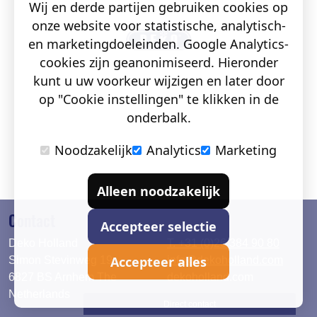
Wij en derde partijen gebruiken cookies op
onze website voor statistische, analytisch-
en marketingdoeleinden. Google Analytics-
cookies zijn geanonimiseerd. Hieronder
kunt u uw voorkeur wijzigen en later door
op "Cookie instellingen" te klikken in de
onderbalk.
Noodzakelijk
Analytics
Marketing
Alleen noodzakelijk
Contact
Accepteer selectie
Deko Holland
T. +31 (0)26 384 90 80
Accepteer alles
Simon Stevinweg 19
info@dekoholland.com
6827 BS Arnhem The
dekoholland.com
Netherlands
Direct contact