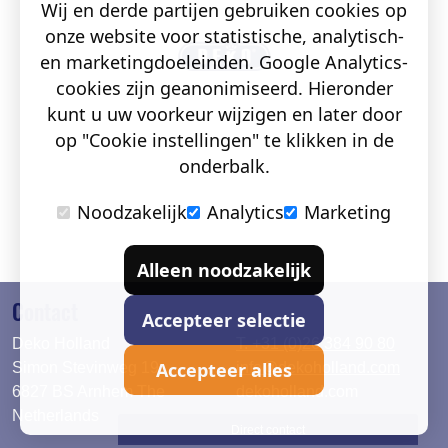
Wij en derde partijen gebruiken cookies op
onze website voor statistische, analytisch-
en marketingdoeleinden. Google Analytics-
cookies zijn geanonimiseerd. Hieronder
kunt u uw voorkeur wijzigen en later door
op "Cookie instellingen" te klikken in de
onderbalk.
Noodzakelijk
Analytics
Marketing
Alleen noodzakelijk
Contact
Accepteer selectie
Deko Holland
T. +31 (0)26 384 90 80
Accepteer alles
Simon Stevinweg 19
info@dekoholland.com
6827 BS Arnhem The
dekoholland.com
Netherlands
Direct contact