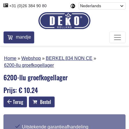
+31 (0)26 384 90 80
mandje
Home
Webshop
BERKEL 834 NON CE
6200-llu groefkogellager
6200-llu groefkogellager
Prijs: € 10.24
Terug
Bestel
Uitstekende garantieafhandeling