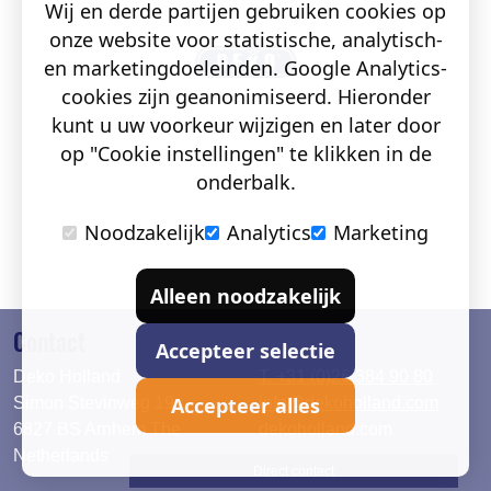
Wij en derde partijen gebruiken cookies op
onze website voor statistische, analytisch-
en marketingdoeleinden. Google Analytics-
cookies zijn geanonimiseerd. Hieronder
kunt u uw voorkeur wijzigen en later door
op "Cookie instellingen" te klikken in de
onderbalk.
Noodzakelijk
Analytics
Marketing
Alleen noodzakelijk
Contact
Accepteer selectie
Deko Holland
T. +31 (0)26 384 90 80
Accepteer alles
Simon Stevinweg 19
info@dekoholland.com
6827 BS Arnhem The
dekoholland.com
Netherlands
Direct contact