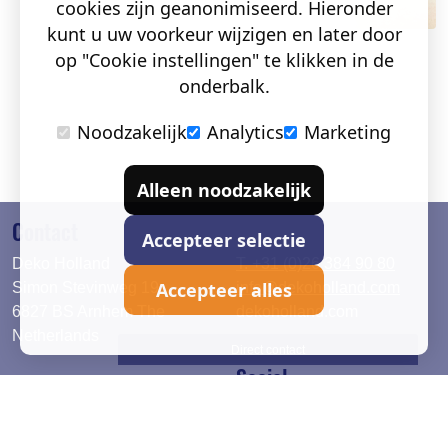
cookies zijn geanonimiseerd. Hieronder
kunt u uw voorkeur wijzigen en later door
op "Cookie instellingen" te klikken in de
onderbalk.
Noodzakelijk
Analytics
Marketing
Alleen noodzakelijk
Contact
Accepteer selectie
Deko Holland
T. +31 (0)26 384 90 80
Accepteer alles
Simon Stevinweg 19
info@dekoholland.com
6827 BS Arnhem The
dekoholland.com
Netherlands
Direct contact
Social
Deutsch
LinkedIn
English
Facebook