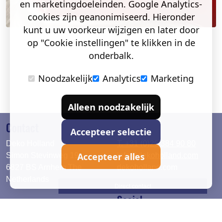
en marketingdoeleinden. Google Analytics-
cookies zijn geanonimiseerd. Hieronder
kunt u uw voorkeur wijzigen en later door
op "Cookie instellingen" te klikken in de
onderbalk.
Noodzakelijk
Analytics
Marketing
Alleen noodzakelijk
Contact
Accepteer selectie
Deko Holland
T. +31 (0)26 384 90 80
Accepteer alles
Simon Stevinweg 19
info@dekoholland.com
6827 BS Arnhem The
dekoholland.com
Netherlands
Direct contact
Social
Deutsch
LinkedIn