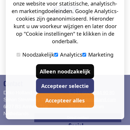
onze website voor statistische, analytisch-
en marketingdoeleinden. Google Analytics-
cookies zijn geanonimiseerd. Hieronder
kunt u uw voorkeur wijzigen en later door
op "Cookie instellingen" te klikken in de
onderbalk.
Noodzakelijk
Analytics
Marketing
Alleen noodzakelijk
Contact
Accepteer selectie
Deko Holland
T. +31 (0)26 384 90 80
Accepteer alles
Simon Stevinweg 19
info@dekoholland.com
6827 BS Arnhem The
dekoholland.com
Netherlands
Direct contact
Social