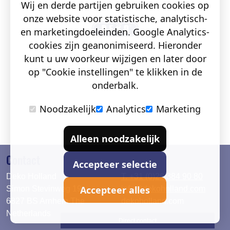
Wij en derde partijen gebruiken cookies op
onze website voor statistische, analytisch-
en marketingdoeleinden. Google Analytics-
cookies zijn geanonimiseerd. Hieronder
kunt u uw voorkeur wijzigen en later door
op "Cookie instellingen" te klikken in de
onderbalk.
Noodzakelijk
Analytics
Marketing
Alleen noodzakelijk
Contact
Accepteer selectie
Deko Holland
T. +31 (0)26 384 90 80
Accepteer alles
Simon Stevinweg 19
info@dekoholland.com
6827 BS Arnhem The
dekoholland.com
Netherlands
Direct contact