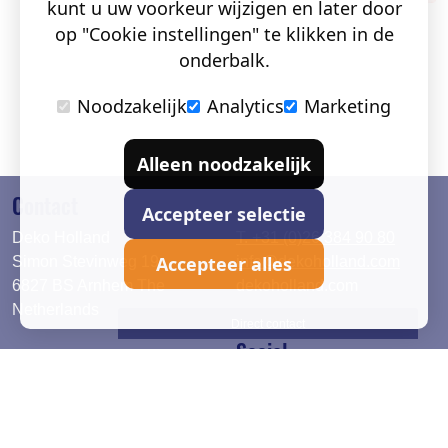
kunt u uw voorkeur wijzigen en later door
op "Cookie instellingen" te klikken in de
onderbalk.
Noodzakelijk
Analytics
Marketing
Alleen noodzakelijk
Contact
Accepteer selectie
Deko Holland
T. +31 (0)26 384 90 80
Accepteer alles
Simon Stevinweg 19
info@dekoholland.com
6827 BS Arnhem The
dekoholland.com
Netherlands
Direct contact
Social
Deutsch
LinkedIn
English
Facebook
Instagram