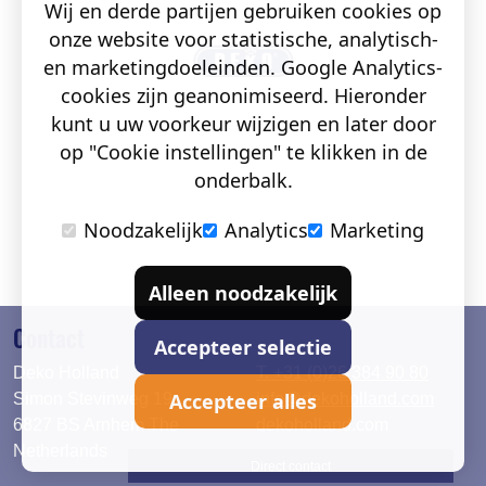
Wij en derde partijen gebruiken cookies op
onze website voor statistische, analytisch-
en marketingdoeleinden. Google Analytics-
cookies zijn geanonimiseerd. Hieronder
kunt u uw voorkeur wijzigen en later door
op "Cookie instellingen" te klikken in de
onderbalk.
Noodzakelijk
Analytics
Marketing
Alleen noodzakelijk
Contact
Accepteer selectie
Deko Holland
T. +31 (0)26 384 90 80
Accepteer alles
Simon Stevinweg 19
info@dekoholland.com
6827 BS Arnhem The
dekoholland.com
Netherlands
Direct contact