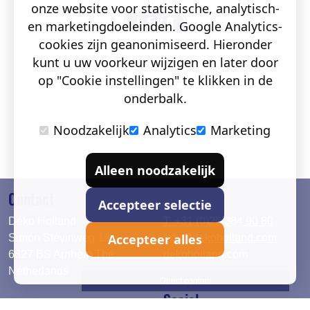
onze website voor statistische, analytisch-
en marketingdoeleinden. Google Analytics-
cookies zijn geanonimiseerd. Hieronder
kunt u uw voorkeur wijzigen en later door
op "Cookie instellingen" te klikken in de
onderbalk.
Noodzakelijk
Analytics
Marketing
Alleen noodzakelijk
Contact
Accepteer selectie
Deko Holland
T. +31 (0)26 384 90 80
Accepteer alles
Simon Stevinweg 19
info@dekoholland.com
6827 BS Arnhem The
dekoholland.com
Netherlands
Direct contact
Social