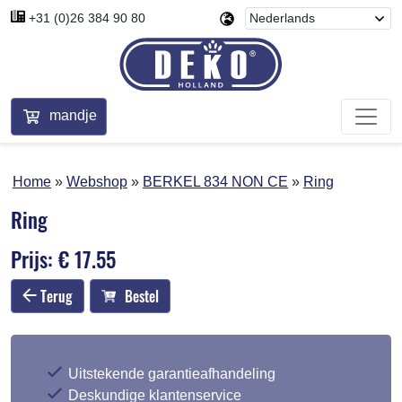
+31 (0)26 384 90 80
mandje
Home
Webshop
BERKEL 834 NON CE
Ring
Ring
Prijs: € 17.55
Terug
Bestel
Uitstekende garantieafhandeling
Deskundige klantenservice