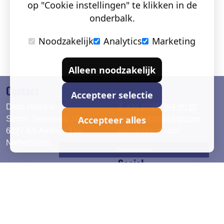
op "Cookie instellingen" te klikken in de
onderbalk.
Noodzakelijk
Analytics
Marketing
Alleen noodzakelijk
Contact
Accepteer selectie
Deko Holland
T. +31 (0)26 384 90 80
Accepteer alles
Simon Stevinweg 19
info@dekoholland.com
6827 BS Arnhem The
dekoholland.com
Netherlands
Direct contact
Social
Deutsch
LinkedIn
English
Facebook
Instagram
2026 © DEKO Holland |
Privacy verklaring
|
Cookie instel.
|