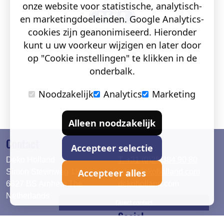
onze website voor statistische, analytisch-
en marketingdoeleinden. Google Analytics-
cookies zijn geanonimiseerd. Hieronder
kunt u uw voorkeur wijzigen en later door
op "Cookie instellingen" te klikken in de
onderbalk.
Noodzakelijk
Analytics
Marketing
Alleen noodzakelijk
Contact
Accepteer selectie
Deko Holland
T. +31 (0)26 384 90 80
Accepteer alles
Simon Stevinweg 19
info@dekoholland.com
6827 BS Arnhem The
dekoholland.com
Netherlands
Direct contact
Social