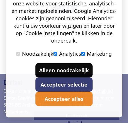
onze website voor statistische, analytisch-
en marketingdoeleinden. Google Analytics-
cookies zijn geanonimiseerd. Hieronder
kunt u uw voorkeur wijzigen en later door
op "Cookie instellingen" te klikken in de
onderbalk.
Noodzakelijk
Analytics
Marketing
Alleen noodzakelijk
Contact
Accepteer selectie
Deko Holland
T. +31 (0)26 384 90 80
Accepteer alles
Simon Stevinweg 19
info@dekoholland.com
6827 BS Arnhem The
dekoholland.com
Netherlands
Direct contact
Social