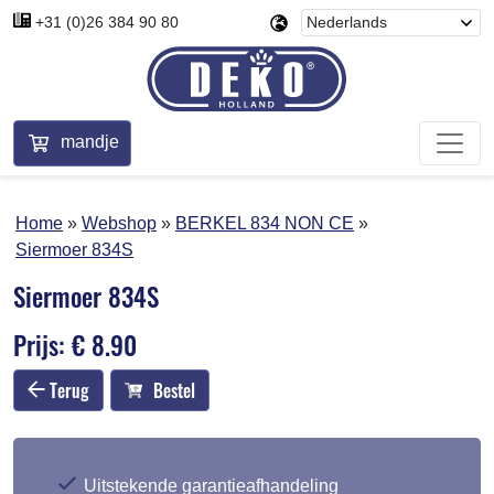
+31 (0)26 384 90 80
mandje
Home
Webshop
BERKEL 834 NON CE
Siermoer 834S
Siermoer 834S
Prijs: € 8.90
Terug
Bestel
Uitstekende garantieafhandeling