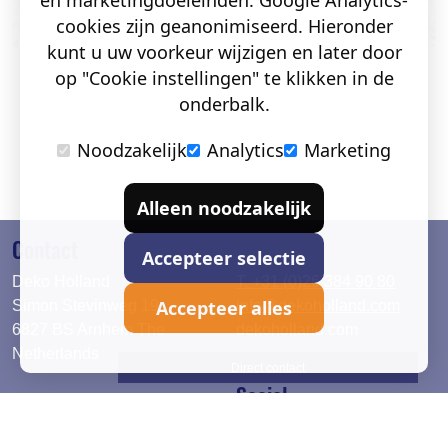
en marketingdoeleinden. Google Analytics-
cookies zijn geanonimiseerd. Hieronder
kunt u uw voorkeur wijzigen en later door
op "Cookie instellingen" te klikken in de
onderbalk.
Noodzakelijk
Analytics
Marketing
Alleen noodzakelijk
Contact
Accepteer selectie
Deko Holland
T. +31 (0)26 384 90 80
Accepteer alles
Simon Stevinweg 19
info@dekoholland.com
6827 BS Arnhem The
dekoholland.com
Netherlands
Direct contact
Social
Deutsch
LinkedIn