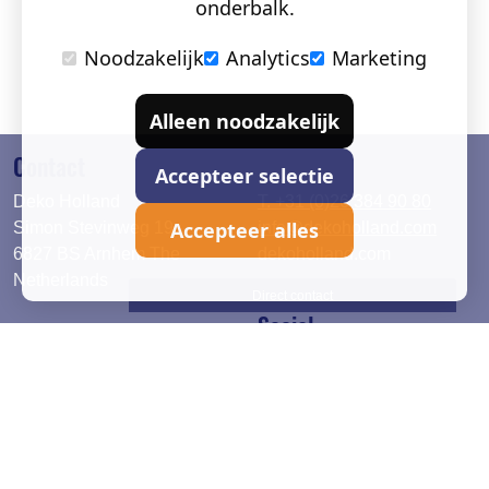
onderbalk.
Noodzakelijk
Analytics
Marketing
Alleen noodzakelijk
Contact
Accepteer selectie
Deko Holland
T. +31 (0)26 384 90 80
Accepteer alles
Simon Stevinweg 19
info@dekoholland.com
6827 BS Arnhem The
dekoholland.com
Netherlands
Direct contact
Social
Deutsch
LinkedIn
English
Facebook
Instagram
2026 © DEKO Holland |
Privacy verklaring
|
Cookie instel.
|
Alg. voorwaarden
|
Garantietermijn
|
Verzend en