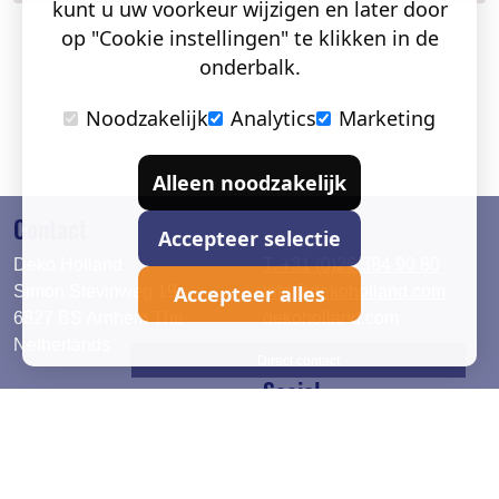
kunt u uw voorkeur wijzigen en later door
op "Cookie instellingen" te klikken in de
onderbalk.
Noodzakelijk
Analytics
Marketing
Alleen noodzakelijk
Contact
Accepteer selectie
Deko Holland
T. +31 (0)26 384 90 80
Accepteer alles
Simon Stevinweg 19
info@dekoholland.com
6827 BS Arnhem The
dekoholland.com
Netherlands
Direct contact
Social
Deutsch
LinkedIn
English
Facebook
Instagram