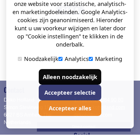
onze website voor statistische, analytisch-
en marketingdoeleinden. Google Analytics-
cookies zijn geanonimiseerd. Hieronder
kunt u uw voorkeur wijzigen en later door
op "Cookie instellingen" te klikken in de
onderbalk.
Noodzakelijk
Analytics
Marketing
Alleen noodzakelijk
Contact
Accepteer selectie
Deko Holland
T. +31 (0)26 384 90 80
Accepteer alles
Simon Stevinweg 19
info@dekoholland.com
6827 BS Arnhem The
dekoholland.com
Netherlands
Direct contact
Social