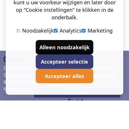
kunt u uw voorkeur wijzigen en later door
op "Cookie instellingen" te klikken in de
onderbalk.
Noodzakelijk
Analytics
Marketing
Alleen noodzakelijk
Contact
Accepteer selectie
Deko Holland
T. +31 (0)26 384 90 80
Accepteer alles
Simon Stevinweg 19
info@dekoholland.com
6827 BS Arnhem The
dekoholland.com
Netherlands
Direct contact
Social
Deutsch
LinkedIn
English
Facebook
Instagram