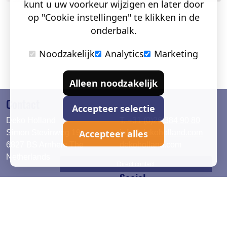
kunt u uw voorkeur wijzigen en later door
op "Cookie instellingen" te klikken in de
onderbalk.
Noodzakelijk
Analytics
Marketing
Alleen noodzakelijk
Contact
Accepteer selectie
Deko Holland
T. +31 (0)26 384 90 80
Accepteer alles
Simon Stevinweg 19
info@dekoholland.com
6827 BS Arnhem The
dekoholland.com
Netherlands
Direct contact
Social
Deutsch
LinkedIn
English
Facebook
Instagram