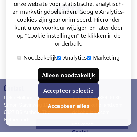
onze website voor statistische, analytisch-
en marketingdoeleinden. Google Analytics-
cookies zijn geanonimiseerd. Hieronder
kunt u uw voorkeur wijzigen en later door
op "Cookie instellingen" te klikken in de
onderbalk.
Noodzakelijk
Analytics
Marketing
Alleen noodzakelijk
Contact
Accepteer selectie
Deko Holland
T. +31 (0)26 384 90 80
Accepteer alles
Simon Stevinweg 19
info@dekoholland.com
6827 BS Arnhem The
dekoholland.com
Netherlands
Direct contact
Social