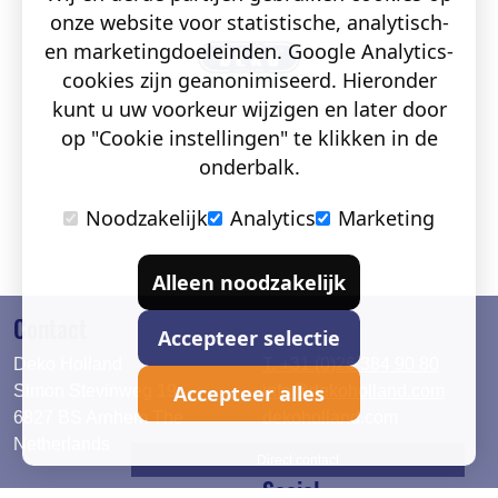
onze website voor statistische, analytisch-
en marketingdoeleinden. Google Analytics-
cookies zijn geanonimiseerd. Hieronder
kunt u uw voorkeur wijzigen en later door
op "Cookie instellingen" te klikken in de
onderbalk.
Noodzakelijk
Analytics
Marketing
Alleen noodzakelijk
Contact
Accepteer selectie
Deko Holland
T. +31 (0)26 384 90 80
Accepteer alles
Simon Stevinweg 19
info@dekoholland.com
6827 BS Arnhem The
dekoholland.com
Netherlands
Direct contact
Social