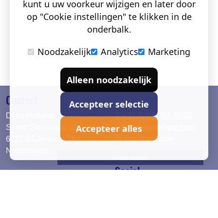
kunt u uw voorkeur wijzigen en later door
op "Cookie instellingen" te klikken in de
onderbalk.
Noodzakelijk
Analytics
Marketing
Alleen noodzakelijk
Contact
Accepteer selectie
Deko Holland
T. +31 (0)26 384 90 80
Accepteer alles
Simon Stevinweg 19
info@dekoholland.com
6827 BS Arnhem The
dekoholland.com
Netherlands
Direct contact
Social
Deutsch
LinkedIn
English
Facebook
Instagram