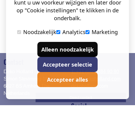
kunt u uw voorkeur wijzigen en later door
op "Cookie instellingen" te klikken in de
onderbalk.
Noodzakelijk
Analytics
Marketing
Alleen noodzakelijk
Contact
Accepteer selectie
Deko Holland
T. +31 (0)26 384 90 80
Accepteer alles
Simon Stevinweg 19
info@dekoholland.com
6827 BS Arnhem The
dekoholland.com
Netherlands
Direct contact
Social
Deutsch
LinkedIn
English
Facebook
Instagram