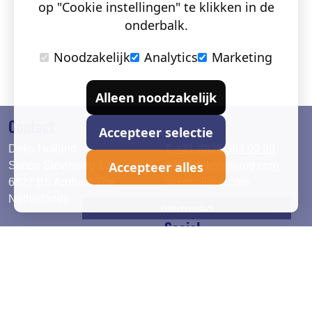
op "Cookie instellingen" te klikken in de
onderbalk.
Noodzakelijk
Analytics
Marketing
Alleen noodzakelijk
Contact
Accepteer selectie
Deko Holland
T. +31 (0)26 384 90 80
Accepteer alles
Simon Stevinweg 19
info@dekoholland.com
6827 BS Arnhem The
dekoholland.com
Netherlands
Direct contact
Social
Deutsch
LinkedIn
English
Facebook
Instagram
2026 © DEKO Holland |
Privacy verklaring
|
Cookie instel.
|