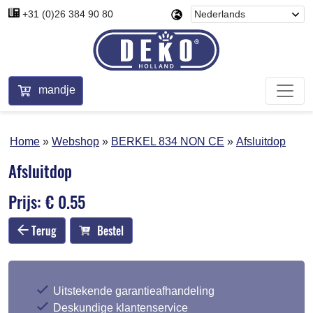
+31 (0)26 384 90 80
mandje
Home
Webshop
BERKEL 834 NON CE
Afsluitdop
Afsluitdop
Prijs: € 0.55
Terug
Bestel
Uitstekende garantieafhandeling
Deskundige klantenservice