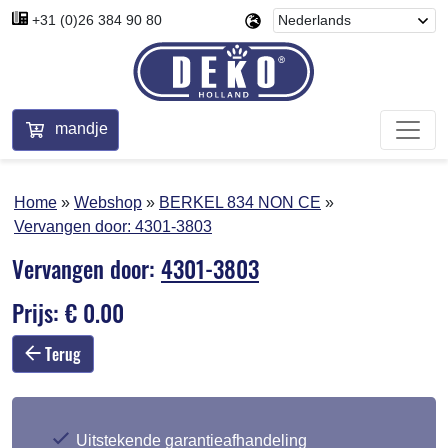
+31 (0)26 384 90 80
mandje
Home
Webshop
BERKEL 834 NON CE
Vervangen door:
4301-3803
Vervangen door:
4301-3803
Prijs: € 0.00
Terug
Uitstekende garantieafhandeling