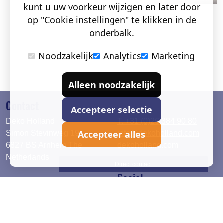
kunt u uw voorkeur wijzigen en later door
op "Cookie instellingen" te klikken in de
onderbalk.
Noodzakelijk
Analytics
Marketing
Alleen noodzakelijk
Contact
Accepteer selectie
Deko Holland
T. +31 (0)26 384 90 80
Accepteer alles
Simon Stevinweg 19
info@dekoholland.com
6827 BS Arnhem The
dekoholland.com
Netherlands
Direct contact
Social
Deutsch
LinkedIn
English
Facebook
Instagram