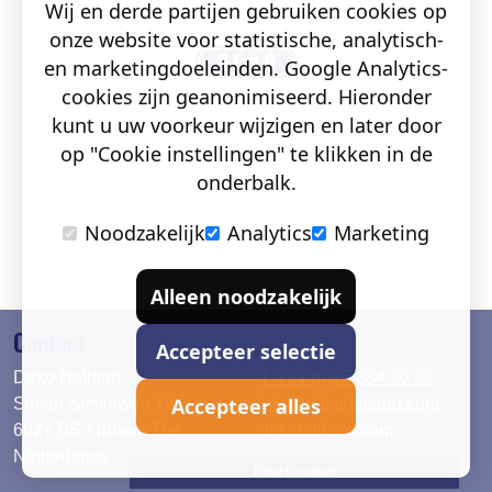
Wij en derde partijen gebruiken cookies op
onze website voor statistische, analytisch-
en marketingdoeleinden. Google Analytics-
cookies zijn geanonimiseerd. Hieronder
kunt u uw voorkeur wijzigen en later door
op "Cookie instellingen" te klikken in de
onderbalk.
Noodzakelijk
Analytics
Marketing
Alleen noodzakelijk
Contact
Accepteer selectie
Deko Holland
T. +31 (0)26 384 90 80
Accepteer alles
Simon Stevinweg 19
info@dekoholland.com
6827 BS Arnhem The
dekoholland.com
Netherlands
Direct contact