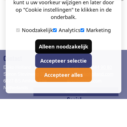
kunt u uw voorkeur wijzigen en later door
op "Cookie instellingen" te klikken in de
onderbalk.
Noodzakelijk
Analytics
Marketing
Alleen noodzakelijk
Contact
Accepteer selectie
Deko Holland
T. +31 (0)26 384 90 80
Accepteer alles
Simon Stevinweg 19
info@dekoholland.com
6827 BS Arnhem The
dekoholland.com
Netherlands
Direct contact
Social
Deutsch
LinkedIn
English
Facebook
Instagram