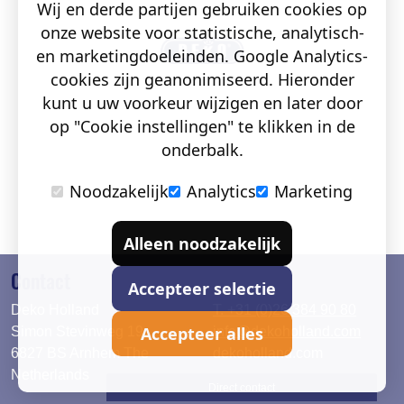
Wij en derde partijen gebruiken cookies op
onze website voor statistische, analytisch-
en marketingdoeleinden. Google Analytics-
cookies zijn geanonimiseerd. Hieronder
kunt u uw voorkeur wijzigen en later door
op "Cookie instellingen" te klikken in de
onderbalk.
Noodzakelijk
Analytics
Marketing
Alleen noodzakelijk
Contact
Accepteer selectie
Deko Holland
T. +31 (0)26 384 90 80
Accepteer alles
Simon Stevinweg 19
info@dekoholland.com
6827 BS Arnhem The
dekoholland.com
Netherlands
Direct contact