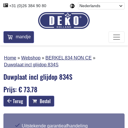
+31 (0)26 384 90 80
mandje
Home
Webshop
BERKEL 834 NON CE
Duwplaat incl glijdop 834S
Duwplaat incl glijdop 834S
Prijs: € 73.78
Terug
Bestel
Uitstekende garantieafhandeling