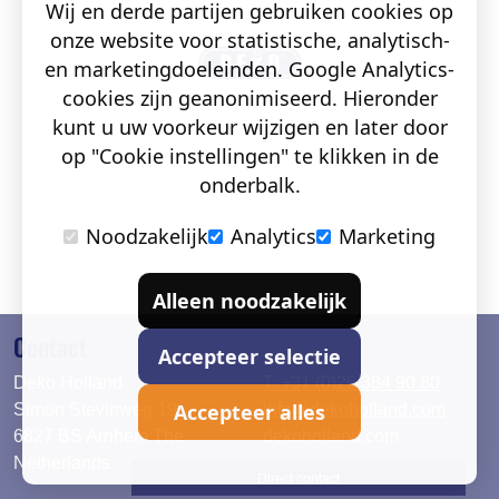
Wij en derde partijen gebruiken cookies op
onze website voor statistische, analytisch-
en marketingdoeleinden. Google Analytics-
cookies zijn geanonimiseerd. Hieronder
kunt u uw voorkeur wijzigen en later door
op "Cookie instellingen" te klikken in de
onderbalk.
Noodzakelijk
Analytics
Marketing
Alleen noodzakelijk
Contact
Accepteer selectie
Deko Holland
T. +31 (0)26 384 90 80
Accepteer alles
Simon Stevinweg 19
info@dekoholland.com
6827 BS Arnhem The
dekoholland.com
Netherlands
Direct contact