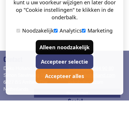
kunt u uw voorkeur wijzigen en later door
op "Cookie instellingen" te klikken in de
onderbalk.
Noodzakelijk
Analytics
Marketing
Alleen noodzakelijk
Contact
Accepteer selectie
Deko Holland
T. +31 (0)26 384 90 80
Accepteer alles
Simon Stevinweg 19
info@dekoholland.com
6827 BS Arnhem The
dekoholland.com
Netherlands
Direct contact
Social
Deutsch
LinkedIn
English
Facebook
Instagram