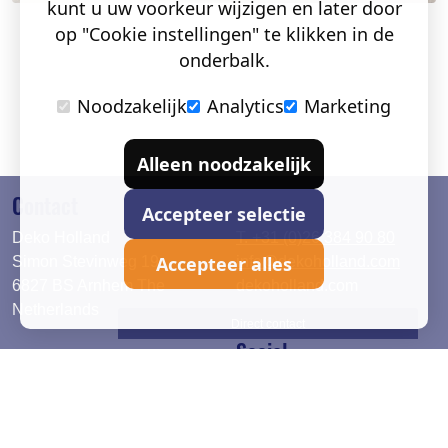
kunt u uw voorkeur wijzigen en later door
op "Cookie instellingen" te klikken in de
onderbalk.
Noodzakelijk
Analytics
Marketing
Alleen noodzakelijk
Contact
Accepteer selectie
Deko Holland
T. +31 (0)26 384 90 80
Accepteer alles
Simon Stevinweg 19
info@dekoholland.com
6827 BS Arnhem The
dekoholland.com
Netherlands
Direct contact
Social
Deutsch
LinkedIn
English
Facebook
Instagram