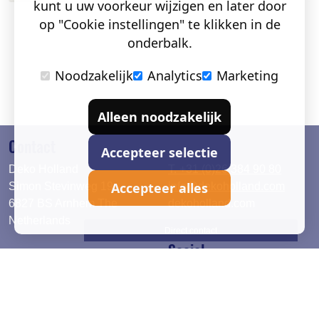
kunt u uw voorkeur wijzigen en later door
op "Cookie instellingen" te klikken in de
onderbalk.
Noodzakelijk
Analytics
Marketing
Alleen noodzakelijk
Contact
Accepteer selectie
Deko Holland
T. +31 (0)26 384 90 80
Accepteer alles
Simon Stevinweg 19
info@dekoholland.com
6827 BS Arnhem The
dekoholland.com
Netherlands
Direct contact
Social
Deutsch
LinkedIn
English
Facebook
Instagram