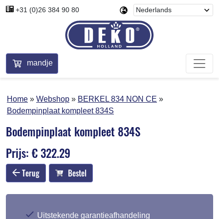
+31 (0)26 384 90 80
mandje
Home
Webshop
BERKEL 834 NON CE
Bodempinplaat kompleet 834S
Bodempinplaat kompleet 834S
Prijs: € 322.29
Terug
Bestel
Uitstekende garantieafhandeling