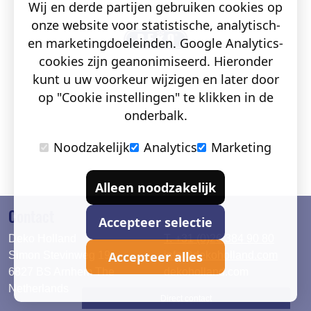
Wij en derde partijen gebruiken cookies op
onze website voor statistische, analytisch-
en marketingdoeleinden. Google Analytics-
cookies zijn geanonimiseerd. Hieronder
kunt u uw voorkeur wijzigen en later door
op "Cookie instellingen" te klikken in de
onderbalk.
Noodzakelijk
Analytics
Marketing
Alleen noodzakelijk
Contact
Accepteer selectie
Deko Holland
T. +31 (0)26 384 90 80
Accepteer alles
Simon Stevinweg 19
info@dekoholland.com
6827 BS Arnhem The
dekoholland.com
Netherlands
Direct contact