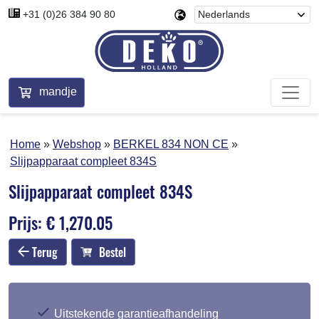
+31 (0)26 384 90 80
mandje
Home
Webshop
BERKEL 834 NON CE
Slijpapparaat compleet 834S
Slijpapparaat compleet 834S
Prijs: € 1,270.05
Terug
Bestel
Uitstekende garantieafhandeling