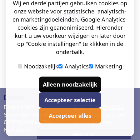
Wij en derde partijen gebruiken cookies op
onze website voor statistische, analytisch-
en marketingdoeleinden. Google Analytics-
cookies zijn geanonimiseerd. Hieronder
kunt u uw voorkeur wijzigen en later door
op "Cookie instellingen" te klikken in de
onderbalk.
Noodzakelijk
Analytics
Marketing
Alleen noodzakelijk
Contact
Accepteer selectie
Deko Holland
T. +31 (0)26 384 90 80
Accepteer alles
Simon Stevinweg 19
info@dekoholland.com
6827 BS Arnhem The
dekoholland.com
Netherlands
Direct contact