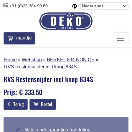
+31 (0)26 384 90 80
mandje
Home
Webshop
BERKEL 834 NON CE
RVS Restensnijder incl knop 834S
RVS Restensnijder incl knop 834S
Prijs: € 333.50
Terug
Bestel
Uitstekende garantieafhandeling