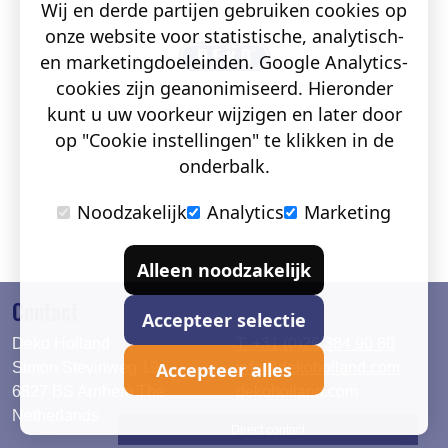
Wij en derde partijen gebruiken cookies op
onze website voor statistische, analytisch-
en marketingdoeleinden. Google Analytics-
cookies zijn geanonimiseerd. Hieronder
kunt u uw voorkeur wijzigen en later door
op "Cookie instellingen" te klikken in de
onderbalk.
Noodzakelijk
Analytics
Marketing
Alleen noodzakelijk
Contact
Accepteer selectie
Deko Holland
T. +31 (0)26 384 90 80
Accepteer alles
Simon Stevinweg 19
info@dekoholland.com
6827 BS Arnhem The
dekoholland.com
Netherlands
Direct contact