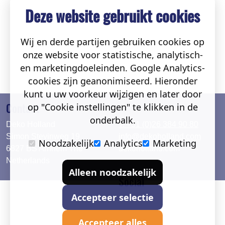
kunt u uw voorkeur wijzigen en later door
op "Cookie instellingen" te klikken in de
onderbalk.
Noodzakelijk
Analytics
Marketing
Contact
Alleen noodzakelijk
Deko Holland
T. +31 (0)26 384 90 80
Simon Stevinweg 19
info@dekoholland.com
Accepteer selectie
6827 BS Arnhem The
dekoholland.com
Netherlands
Accepteer alles
Social
Direct contact
Deutsch
LinkedIn
English
Facebook
Instagram
2026 © DEKO Holland |
Privacy verklaring
|
Cookie instel.
|