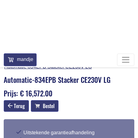
mandje
Home
Webshop
BERKEL 834 NON CE
Automatic-834EPB Stacker CE230V LG
Automatic-834EPB Stacker CE230V LG
Prijs: € 16,572.00
Terug
Bestel
Uitstekende garantieafhandeling
Deskundige klantenservice
Veel op voorraad