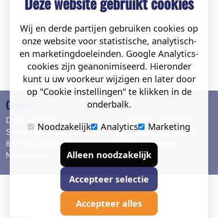
kunt u uw voorkeur wijzigen en later door
op "Cookie instellingen" te klikken in de
onderbalk.
Noodzakelijk
Analytics
Marketing
Alleen noodzakelijk
Contact
Accepteer selectie
Deko Holland
T. +31 (0)26 384 90 80
Simon Stevinweg 19
info@dekoholland.com
Accepteer alles
6827 BS Arnhem The
dekoholland.com
Netherlands
Direct contact
Social
Deutsch
LinkedIn
English
Facebook
Instagram