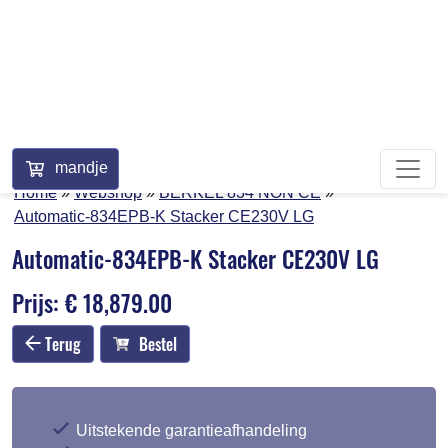
+31 (0)26 384 90 80
mandje
Home
Webshop
BERKEL 834 NON CE
Automatic-834EPB-K Stacker CE230V LG
Automatic-834EPB-K Stacker CE230V LG
Prijs: € 18,879.00
Terug
Bestel
Uitstekende garantieafhandeling
Deskundige klantenservice