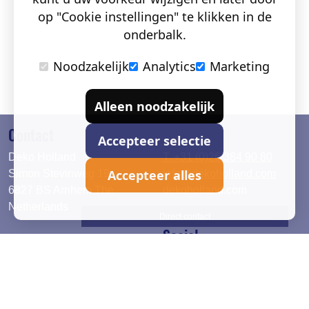
op "Cookie instellingen" te klikken in de
onderbalk.
Noodzakelijk
Analytics
Marketing
Alleen noodzakelijk
Contact
Accepteer selectie
Deko Holland
T. +31 (0)26 384 90 80
Accepteer alles
Simon Stevinweg 19
info@dekoholland.com
6827 BS Arnhem The
dekoholland.com
Netherlands
Direct contact
Social
Deutsch
LinkedIn
English
Facebook
Instagram