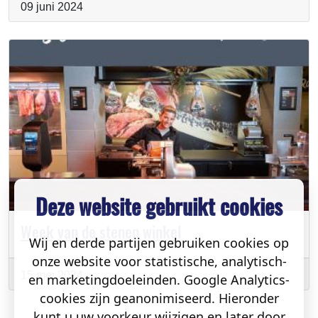
09 juni 2024
Deze website gebruikt cookies
Week van de stenen winkel
Wij en derde partijen gebruiken cookies op
onze website voor statistische, analytisch-
15 mei 2024
en marketingdoeleinden. Google Analytics-
cookies zijn geanonimiseerd. Hieronder
kunt u uw voorkeur wijzigen en later door