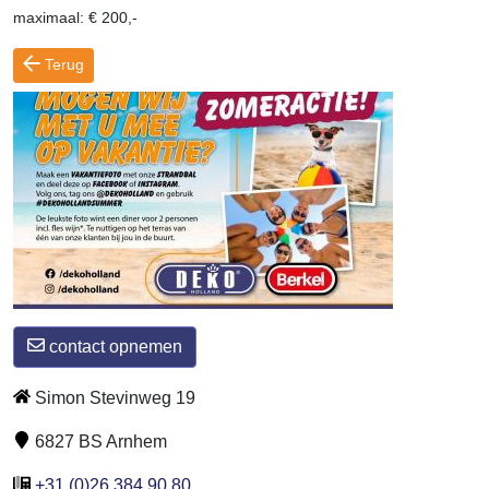
maximaal: € 200,-
Terug
contact opnemen
Simon Stevinweg 19
6827 BS Arnhem
+31 (0)26 384 90 80