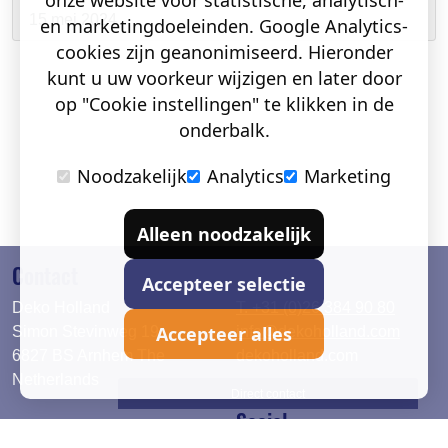
onze website voor statistische, analytisch-
15 mei 2024
en marketingdoeleinden. Google Analytics-
cookies zijn geanonimiseerd. Hieronder
kunt u uw voorkeur wijzigen en later door
op "Cookie instellingen" te klikken in de
onderbalk.
Noodzakelijk
Analytics
Marketing
Alleen noodzakelijk
Contact
Accepteer selectie
Deko Holland
T. +31 (0)26 384 90 80
Accepteer alles
Simon Stevinweg 19
info@dekoholland.com
6827 BS Arnhem The
dekoholland.com
Netherlands
Direct contact
Social