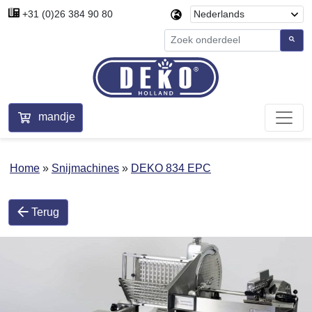
+31 (0)26 384 90 80
mandje
Home
Snijmachines
DEKO 834 EPC
Terug