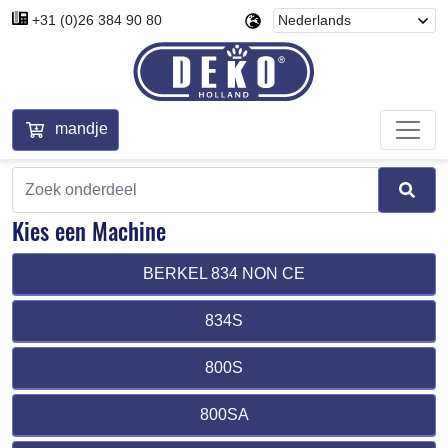
+31 (0)26 384 90 80
mandje
Kies een Machine
BERKEL 834 NON CE
834S
800S
800SA