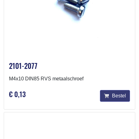
2101-2077
M4x10 DIN85 RVS metaalschroef
€ 0,13
Bestel