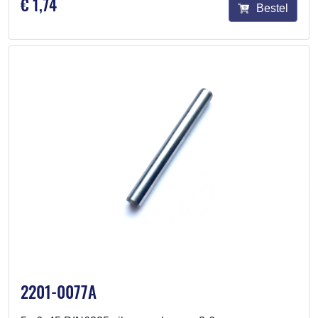
€ 1,74
Bestel
2201-0077A