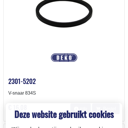
2301-5202
V-snaar 834S
€ 16,08
info
Bestel
Deze website gebruikt cookies