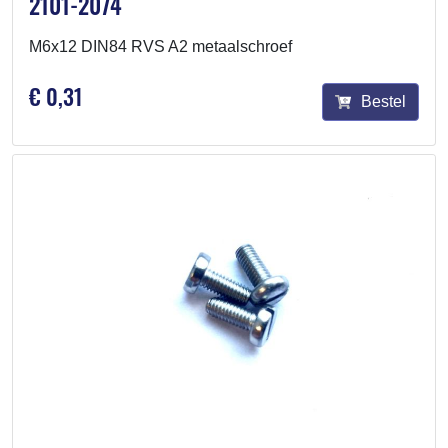
2101-2074
M6x12 DIN84 RVS A2 metaalschroef
€ 0,31
Bestel