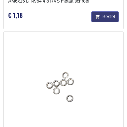
AM6x16 DIN964 4.8 RVS metaalschroef
€ 1,18
Bestel