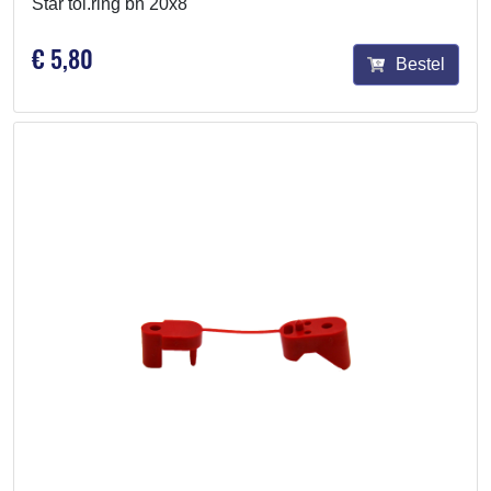
Star tol.ring bn 20x8
€ 5,80
Bestel