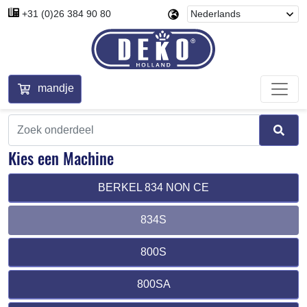
+31 (0)26 384 90 80
mandje
Kies een Machine
BERKEL 834 NON CE
834S
800S
800SA