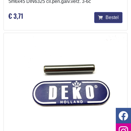
5m6x45 DIN6325 cil.pen.galv.verz. 3-6c
€ 3,71
Bestel